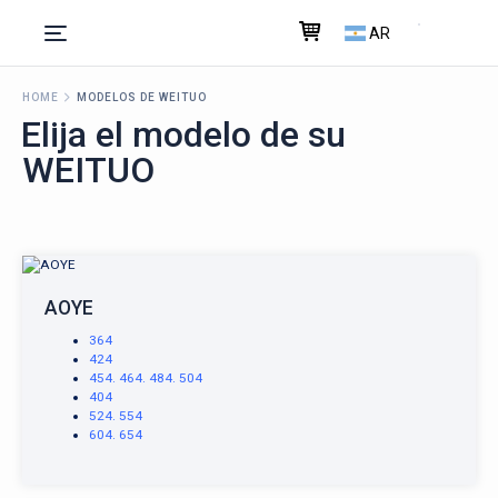
AR
HOME
MODELOS DE WEITUO
Elija el modelo de su
WEITUO
AOYE
364
424
454. 464. 484. 504
404
524. 554
604. 654