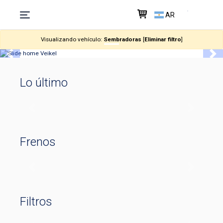
AR
Visualizando vehículo:
Sembradoras
[
Eliminar filtro
]
Previous
Nex
Lo último
Previous
Next
Frenos
Previous
Next
Filtros