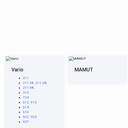
Vario
MAMUT
211
211 FA. 211 VA
211 PA
313
724
512. 513
514
516
922. 924
927