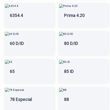
6354.4
Prima 4.20
60 D/ID
80 D/ID
65
85 ID
78 Especial
88