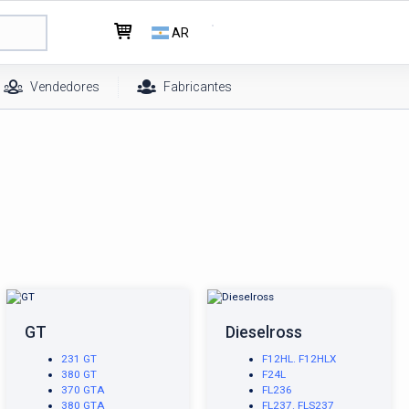
AR
Vendedores
Fabricantes
GT
Dieselross
231 GT
F12HL. F12HLX
380 GT
F24L
370 GTA
FL236
380 GTA
FL237. FLS237