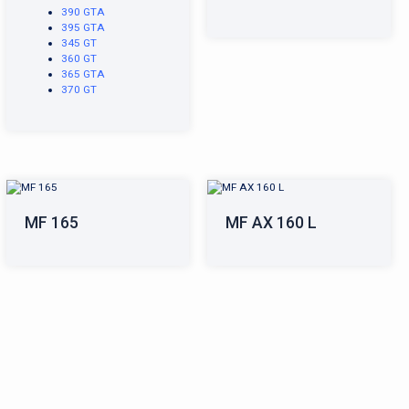
390 GTA
395 GTA
345 GT
360 GT
365 GTA
370 GT
MF 165
MF AX 160 L