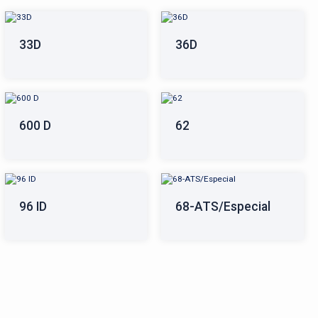
33D
36D
600 D
62
96 ID
68-ATS/Especial