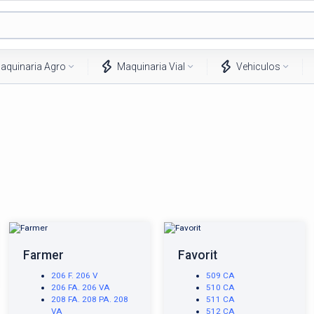
aquinaria Agro
Maquinaria Vial
Vehiculos
Farmer
Favorit
206 F. 206 V
509 CA
206 FA. 206 VA
510 CA
208 FA. 208 PA. 208
511 CA
VA
512 CA