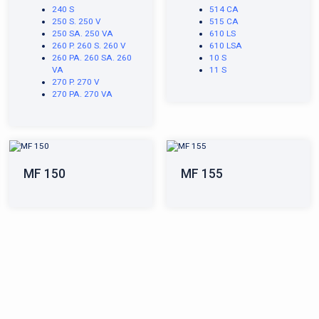
240 S
514 CA
250 S. 250 V
515 CA
250 SA. 250 VA
610 LS
260 P. 260 S. 260 V
610 LSA
260 PA. 260 SA. 260
10 S
VA
11 S
270 P. 270 V
270 PA. 270 VA
MF 150
MF 155