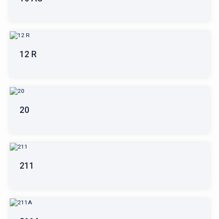
12 R
20
211