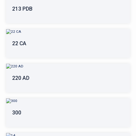
213 PDB
22 CA
220 AD
300