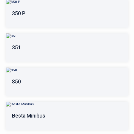
350 P
351
850
Besta Minibus